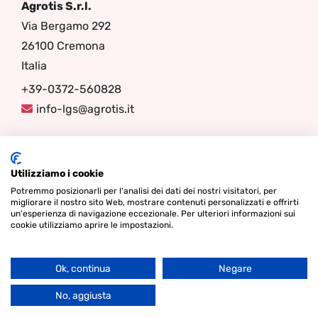
Agrotis S.r.l.
Via Bergamo 292
26100 Cremona
Italia
+39-0372-560828
info-lgs@agrotis.it
Seguici
Utilizziamo i cookie
Potremmo posizionarli per l'analisi dei dati dei nostri visitatori, per
migliorare il nostro sito Web, mostrare contenuti personalizzati e offrirti
un'esperienza di navigazione eccezionale. Per ulteriori informazioni sui
cookie utilizziamo aprire le impostazioni.
Ok, continua
Negare
Go
© Diritto d'autore 2026 - Lamper Design Waddinxveen |
Termini
to
No, aggiusta
& Condizioni
|
Informativa sulla Privacy
|
Cookies
Top