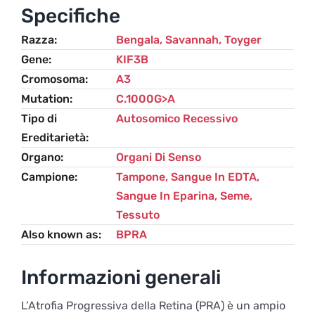
–
Specifiche
Bengala
Razza
Bengala
,
Savannah
,
Toyger
quantità
Gene
KIF3B
Cromosoma
A3
Mutation
C.1000G>A
Tipo di
Autosomico Recessivo
Ereditarietà
Organo
Organi Di Senso
Campione
Tampone, Sangue In EDTA,
Sangue In Eparina, Seme,
Tessuto
Also known as
BPRA
Informazioni generali
L’Atrofia Progressiva della Retina (PRA) è un ampio