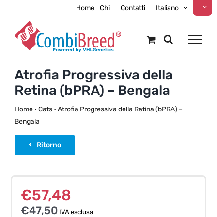
Skip
Home
Chi
Contatti
Italiano
to
content
Atrofia Progressiva della
Retina (bPRA) – Bengala
Home
•
Cats
•
Atrofia Progressiva della Retina (bPRA) –
Bengala
Ritorno
€
57,48
€
47,50
IVA esclusa