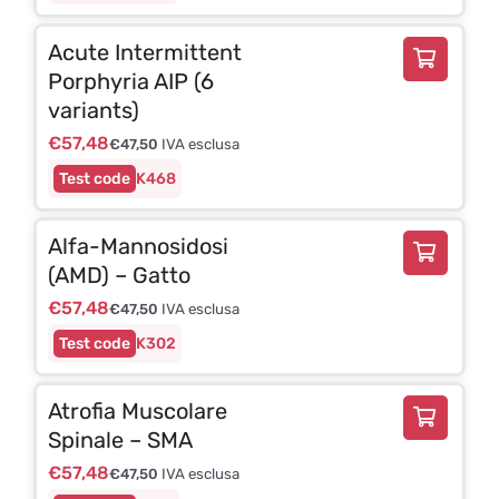
Acute Intermittent
Porphyria AIP (6
variants)
€
57,48
€
47,50
IVA esclusa
K468
Alfa-Mannosidosi
(AMD) – Gatto
€
57,48
€
47,50
IVA esclusa
K302
Atrofia Muscolare
Spinale – SMA
€
57,48
€
47,50
IVA esclusa