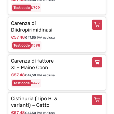
K799
Carenza di
Diidropirimidinasi
€
57,48
€
47,50
IVA esclusa
K598
Carenza di fattore
XI – Maine Coon
€
57,48
€
47,50
IVA esclusa
K477
Cistinuria (Tipo B, 3
varianti) – Gatto
€
57,48
€
47,50
IVA esclusa