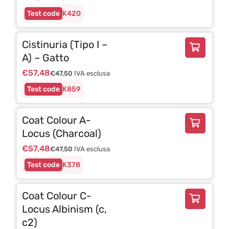
K420
Cistinuria (Tipo I –
A) – Gatto
€
57,48
€
47,50
IVA esclusa
K859
Coat Colour A-
Locus (Charcoal)
€
57,48
€
47,50
IVA esclusa
K378
Coat Colour C-
Locus Albinism (c,
c2)