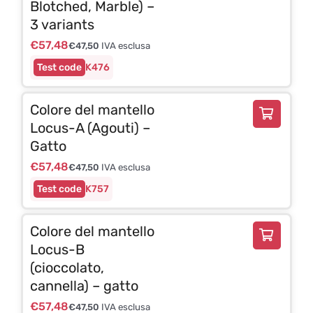
Blotched, Marble) –
3 variants
€
57,48
€
47,50
IVA esclusa
K476
Colore del mantello
Locus-A (Agouti) –
Gatto
€
57,48
€
47,50
IVA esclusa
K757
Colore del mantello
Locus-B
(cioccolato,
cannella) – gatto
€
57,48
€
47,50
IVA esclusa