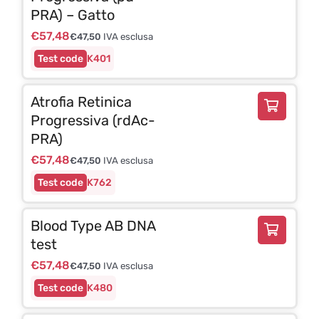
PRA) – Gatto
€
57,48
€
47,50
IVA esclusa
K401
Atrofia Retinica
Progressiva (rdAc-
PRA)
€
57,48
€
47,50
IVA esclusa
K762
Blood Type AB DNA
test
€
57,48
€
47,50
IVA esclusa
K480