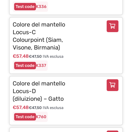
K336
Colore del mantello
Locus-C
Colourpoint (Siam,
Visone, Birmania)
€
57,48
€
47,50
IVA esclusa
K337
Colore del mantello
Locus-D
(diluizione) – Gatto
€
57,48
€
47,50
IVA esclusa
K760