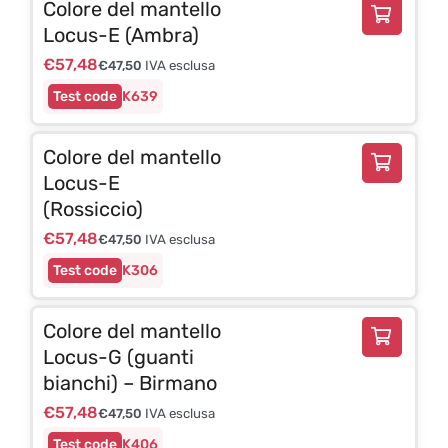
Colore del mantello
Locus-E (Ambra)
€
57,48
€
47,50
IVA esclusa
K639
Colore del mantello
Locus-E
(Rossiccio)
€
57,48
€
47,50
IVA esclusa
K306
Colore del mantello
Locus-G (guanti
bianchi) – Birmano
€
57,48
€
47,50
IVA esclusa
K406