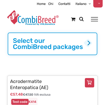
Skip
Home
Chi
Contatti
Italiano
to
content
Select our
CombiBreed packages
Acrodermatite
Enteropatica (AE)
€
57,48
€
47,50
IVA esclusa
K414