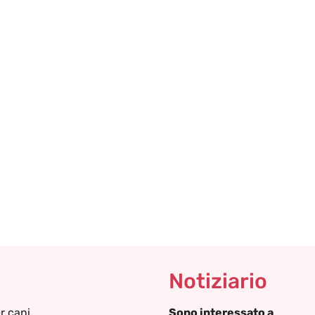
Notiziario
r cani
Sono interessato a