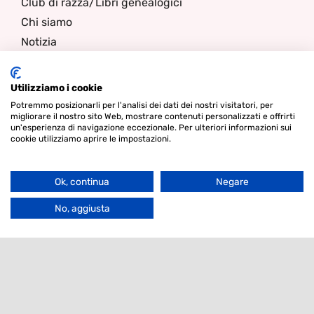
Club di razza/Libri genealogici
Chi siamo
Notizia
Contatti
Utilizziamo i cookie
Potremmo posizionarli per l'analisi dei dati dei nostri visitatori, per
Notiziario
migliorare il nostro sito Web, mostrare contenuti personalizzati e offrirti
un'esperienza di navigazione eccezionale. Per ulteriori informazioni sui
cookie utilizziamo aprire le impostazioni.
Sono interessato a
Filter
Ok, continua
Negare
Go
Email
to
No, aggiusta
Top