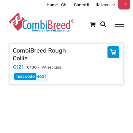
Skip
Home
Chi
Contatti
Italiano
to
content
CombiBreed Rough
Collie
€
121,-
€
100,-
IVA esclusa
H621