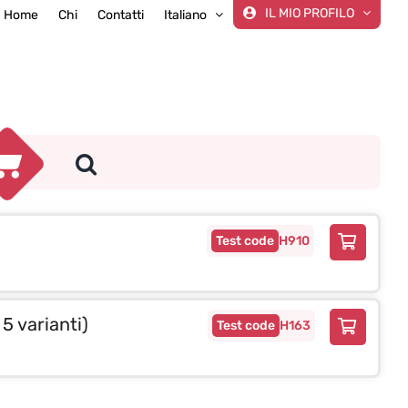
IL MIO PROFILO
Home
Chi
Contatti
Italiano
H910
5 varianti)
H163