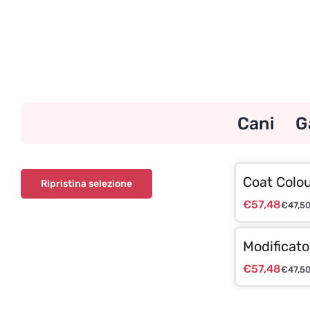
Skip
to
content
Cani
G
Coat Colo
Ripristina selezione
€
57,48
€
47,5
Modificato
€
57,48
€
47,5