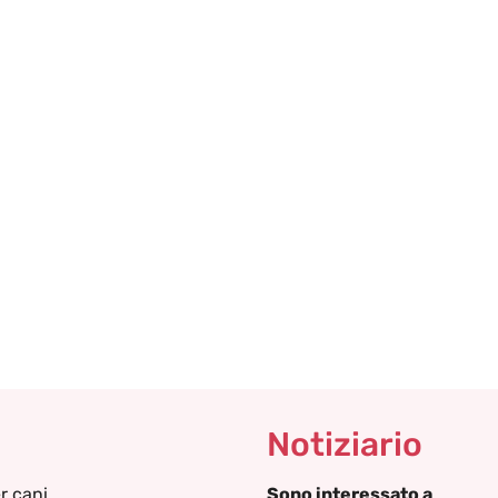
Notiziario
r cani
Sono interessato a