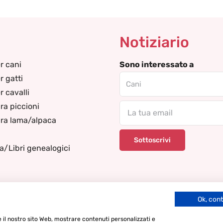
Notiziario
r cani
Sono interessato a
r gatti
 cavalli
ra piccioni
Email
ra lama/alpaca
za/Libri genealogici
Ok, con
re il nostro sito Web, mostrare contenuti personalizzati e