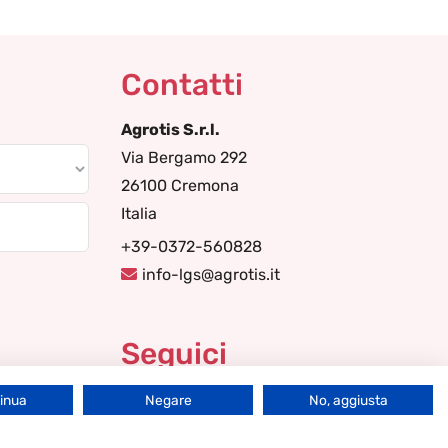
Contatti
Agrotis S.r.l.
Via Bergamo 292
26100 Cremona
Italia
+39-0372-560828
info-lgs@agrotis.it
Seguici
tinua
Negare
No, aggiusta