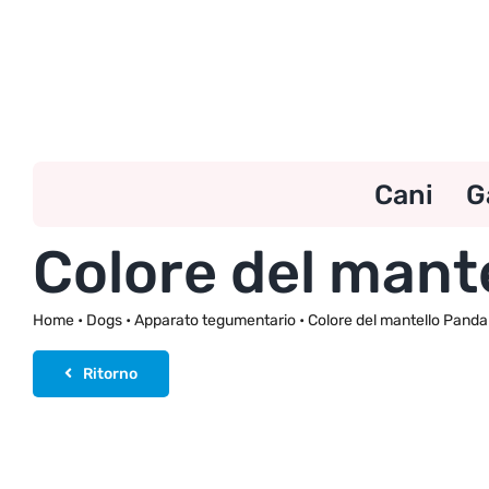
Skip
to
content
Cani
G
Colore del mant
Home
•
Dogs
•
Apparato tegumentario
•
Colore del mantello Panda
Ritorno