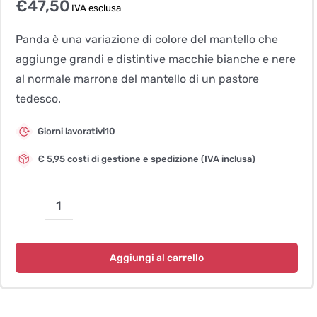
€
47,50
IVA esclusa
Panda è una variazione di colore del mantello che
aggiunge grandi e distintive macchie bianche e nere
al normale marrone del mantello di un pastore
tedesco.
Giorni lavorativi10
€ 5,95 costi di gestione e spedizione (IVA inclusa)
Colore
del
mantello
Aggiungi al carrello
Panda
White
spotting