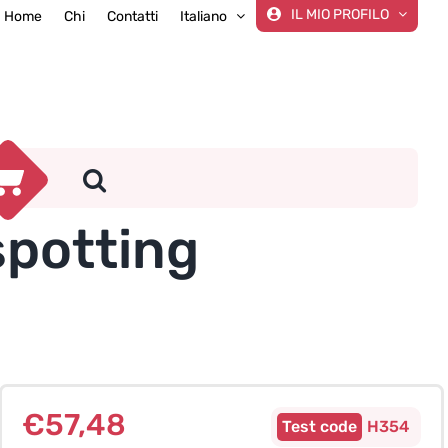
IL MIO PROFILO
Home
Chi
Contatti
Italiano
spotting
€
57,48
H354