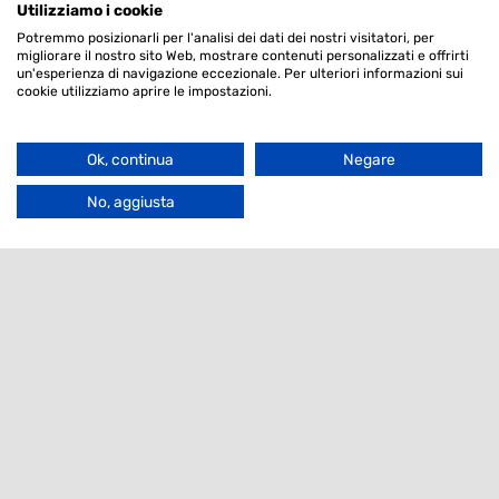
Utilizziamo i cookie
Potremmo posizionarli per l'analisi dei dati dei nostri visitatori, per
migliorare il nostro sito Web, mostrare contenuti personalizzati e offrirti
Notiziario
un'esperienza di navigazione eccezionale. Per ulteriori informazioni sui
cookie utilizziamo aprire le impostazioni.
Filter
Sono interessato a
Ok, continua
Negare
Go
to
No, aggiusta
Email
Top
Contatti
Agrotis S.r.l.
Via Bergamo 292