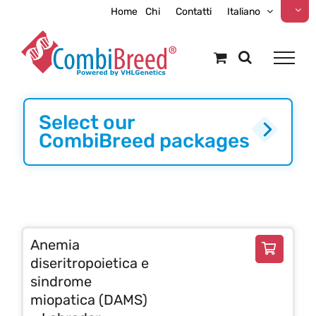
Skip
Home
Chi
Contatti
Italiano
to
content
Select our
CombiBreed packages
Anemia
diseritropoietica e
sindrome
miopatica (DAMS)