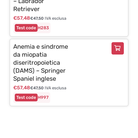
– Labrador
Retriever
€
57,48
€
47,50
IVA esclusa
H283
Anemia e sindrome
da miopatia
diseritropoietica
(DAMS) – Springer
Spaniel inglese
€
57,48
€
47,50
IVA esclusa
H997