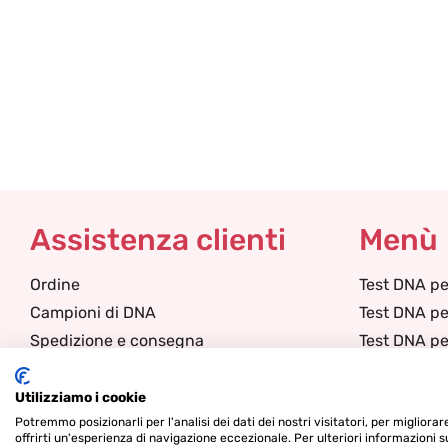
Assistenza clienti
Menù
Ordine
Test DNA pe
Campioni di DNA
Test DNA pe
Spedizione e consegna
Test DNA per
Garanzia & affidabilità
Test DNA pa
Conoscenze di base
Test DNA pa
Utilizziamo i cookie
FAQ
Servizi DNA
Potremmo posizionarli per l'analisi dei dati dei nostri visitatori, per migliora
offrirti un'esperienza di navigazione eccezionale. Per ulteriori informazioni s