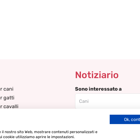
Notiziario
r cani
Sono interessato a
r gatti
 cavalli
ra piccioni
Email
Ok, con
ra lama/alpaca
re il nostro sito Web, mostrare contenuti personalizzati e
ui cookie utilizziamo aprire le impostazioni.