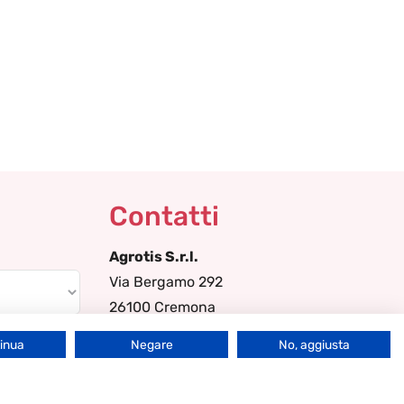
Contatti
Agrotis S.r.l.
Via Bergamo 292
26100 Cremona
Italia
tinua
Negare
No, aggiusta
+39-0372-560828
info-lgs@agrotis.it