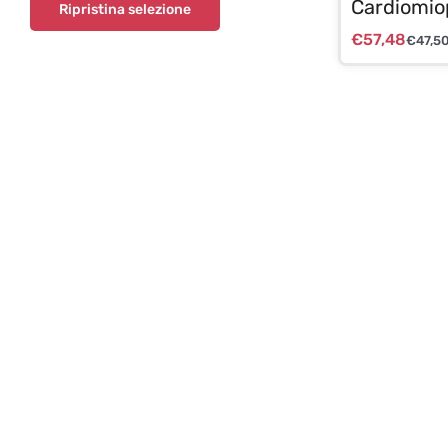
Cardiomio
Ripristina selezione
€
57,48
€
47,5