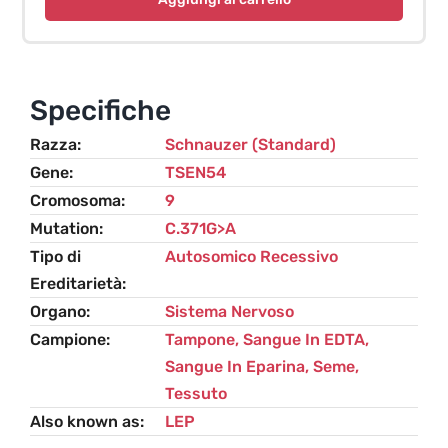
TSEN54-
related)
–
Schnauzer
Specifiche
quantità
Razza
Schnauzer (standard)
Gene
TSEN54
Cromosoma
9
Mutation
C.371G>A
Tipo di
Autosomico Recessivo
Ereditarietà
Organo
Sistema Nervoso
Campione
Tampone, Sangue In EDTA,
Sangue In Eparina, Seme,
Tessuto
Also known as
LEP