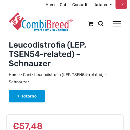
Skip
Home
Chi
Contatti
Italiano
to
content
Leucodistrofia (LEP,
TSEN54-related) –
Schnauzer
Home
•
Cani
•
Leucodistrofia (LEP, TSEN54-related) –
Schnauzer
Ritorno
€
57,48