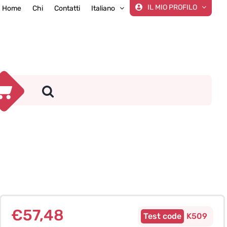
IL MIO PROFILO
Home
Chi
Contatti
Italiano
€
57,48
K509