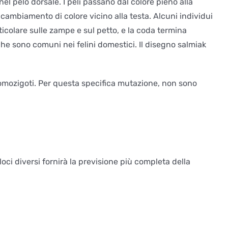
l pelo dorsale. I peli passano dal colore pieno alla
ambiamento di colore vicino alla testa. Alcuni individui
colare sulle zampe e sul petto, e la coda termina
 che sono comuni nei felini domestici. Il disegno salmiak
 omozigoti. Per questa specifica mutazione, non sono
loci diversi fornirà la previsione più completa della