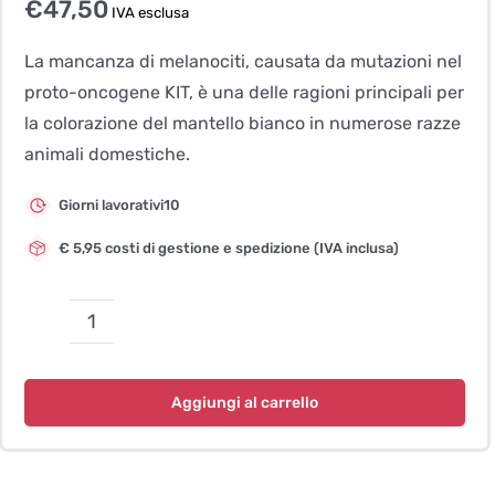
€
47,50
IVA esclusa
La mancanza di melanociti, causata da mutazioni nel
proto-oncogene KIT, è una delle ragioni principali per
la colorazione del mantello bianco in numerose razze
animali domestiche.
Giorni lavorativi10
€ 5,95 costi di gestione e spedizione (IVA inclusa)
Colore
del
mantello
Aggiungi al carrello
Salmiak
quantità