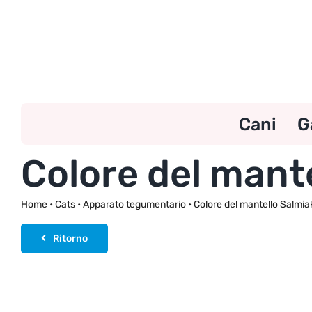
Skip
to
content
Cani
G
Colore del mant
Home
•
Cats
•
Apparato tegumentario
•
Colore del mantello Salmia
Ritorno