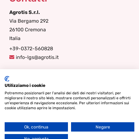
Agrotis S.r.l.
Via Bergamo 292
26100 Cremona
Italia
+39-0372-560828
info-lgs@agrotis.it
Seguici
Utilizziamo i cookie
Potremmo posizionarli per l'analisi dei dati dei nostri visitatori, per
migliorare il nostro sito Web, mostrare contenuti personalizzati e offrirti
un'esperienza di navigazione eccezionale. Per ulteriori informazioni sui
cookie utilizziamo aprire le impostazioni.
Ok, continua
Negare
Go
© Diritto d'autore 2026 - Lamper Design Waddinxveen |
Termini
to
No, aggiusta