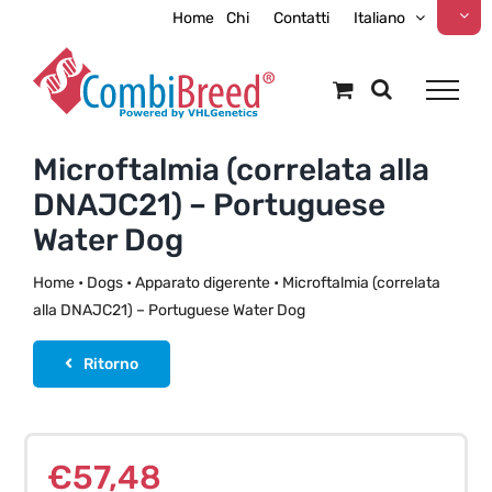
Skip
Home
Chi
Contatti
Italiano
to
content
Microftalmia (correlata alla
DNAJC21) – Portuguese
Water Dog
Home
•
Dogs
•
Apparato digerente
•
Microftalmia (correlata
alla DNAJC21) – Portuguese Water Dog
Ritorno
€
57,48