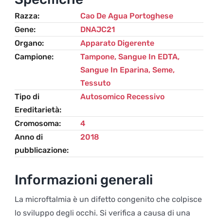
Water
Razza
Cao De Agua Portoghese
Dog
Gene
DNAJC21
quantità
Organo
Apparato Digerente
Campione
Tampone, Sangue In EDTA,
Sangue In Eparina, Seme,
Tessuto
Tipo di
Autosomico Recessivo
Ereditarietà
Cromosoma
4
Anno di
2018
pubblicazione
Informazioni generali
La microftalmia è un difetto congenito che colpisce
lo sviluppo degli occhi. Si verifica a causa di una