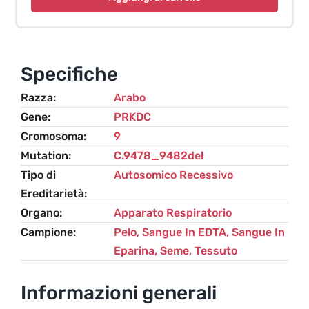
Grave
(SCID)
-
Cavallo
Specifiche
quantità
Razza
Arabo
Gene
PRKDC
Cromosoma
9
Mutation
C.9478_9482del
Tipo di
Autosomico Recessivo
Ereditarietà
Organo
Apparato Respiratorio
Campione
Pelo, Sangue In EDTA, Sangue In
Eparina, Seme, Tessuto
Informazioni generali