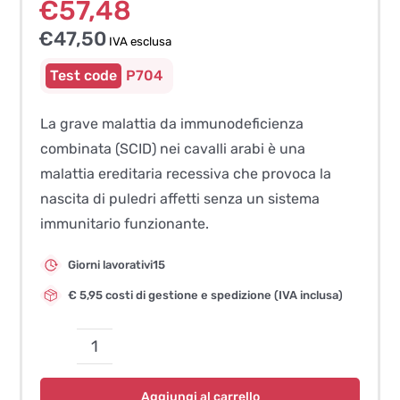
€
57,48
€
47,50
IVA esclusa
P704
La grave malattia da immunodeficienza
combinata (SCID) nei cavalli arabi è una
malattia ereditaria recessiva che provoca la
nascita di puledri affetti senza un sistema
immunitario funzionante.
Giorni lavorativi15
€ 5,95 costi di gestione e spedizione (IVA inclusa)
Immunodeficienza
Combinata
Aggiungi al carrello