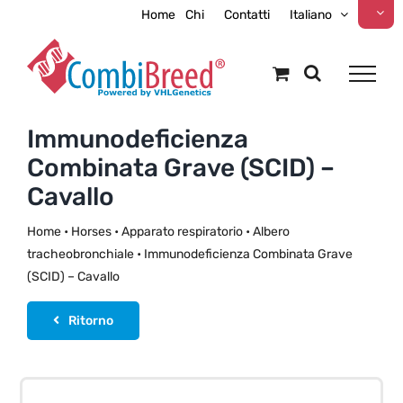
Skip
Home
Chi
Contatti
Italiano
to
content
Immunodeficienza
Combinata Grave (SCID) –
Cavallo
Home
•
Horses
•
Apparato respiratorio
•
Albero
tracheobronchiale
•
Immunodeficienza Combinata Grave
(SCID) – Cavallo
Ritorno