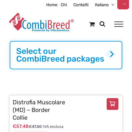
Skip
Home
Chi
Contatti
Italiano
to
content
Select our
CombiBreed packages
Distrofia Muscolare
(MD) – Border
Collie
€
57,48
€
47,50
IVA esclusa