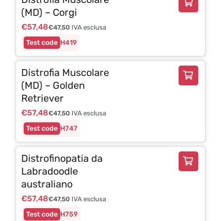
(MD) – Corgi
€
57,48
€
47,50
IVA esclusa
H419
Distrofia Muscolare
(MD) – Golden
Retriever
€
57,48
€
47,50
IVA esclusa
H747
Distrofinopatia da
Labradoodle
australiano
€
57,48
€
47,50
IVA esclusa
H759