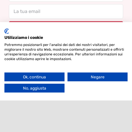
Email
Utilizziamo i cookie
Potremmo posizionarli per l'analisi dei dati dei nostri visitatori, per
migliorare il nostro sito Web, mostrare contenuti personalizzati e offrirti
Contatti
un'esperienza di navigazione eccezionale. Per ulteriori informazioni sui
Filter
cookie utilizziamo aprire le impostazioni.
Agrotis S.r.l.
Ok, continua
Negare
Via Bergamo 292
Go
26100 Cremona
to
No, aggiusta
Top
Italia
+39-0372-560828
info-lgs@agrotis.it