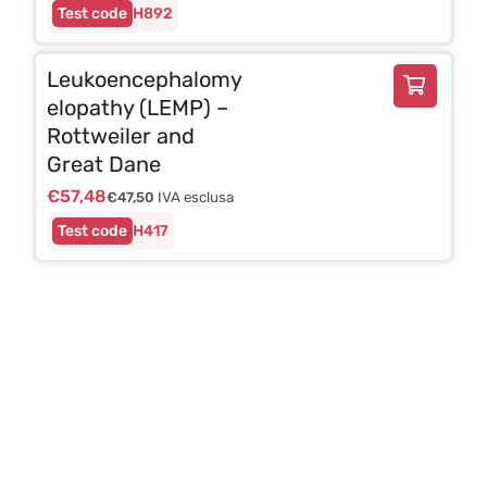
H892
Leukoencephalomy
elopathy (LEMP) –
Rottweiler and
Great Dane
€
57,48
€
47,50
IVA esclusa
H417