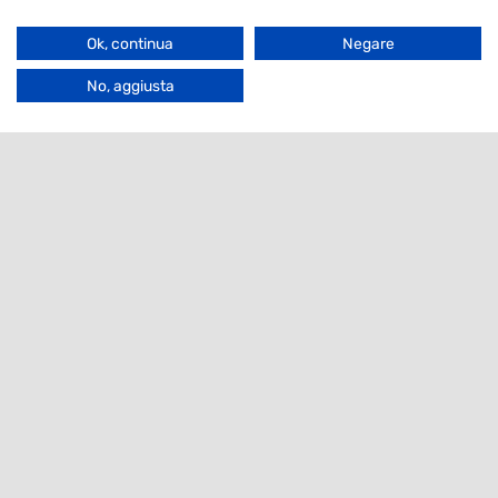
Notiziario
Filter
Ok, continua
Negare
Sono interessato a
Go
to
No, aggiusta
Top
Email
Contatti
Agrotis S.r.l.
Via Bergamo 292
26100 Cremona
Italia