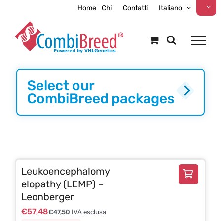
Skip
Home
Chi
Contatti
Italiano
to
content
Select our
CombiBreed packages
Leukoencephalomy
elopathy (LEMP) –
Leonberger
€
57,48
€
47,50
IVA esclusa