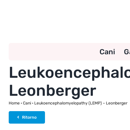
Skip
to
content
Cani
G
Leukoencephalo
Leonberger
Home
•
Cani
•
Leukoencephalomyelopathy (LEMP) – Leonberger
Ritorno