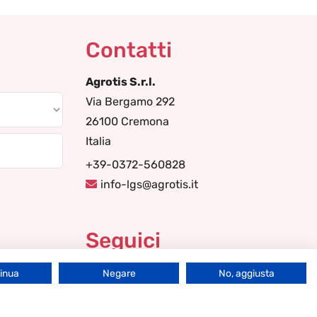
Contatti
Agrotis S.r.l.
Via Bergamo 292
26100 Cremona
Italia
+39-0372-560828
info-lgs@agrotis.it
Seguici
tinua
Negare
No, aggiusta