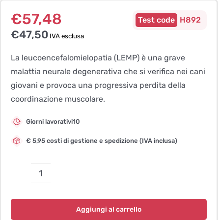
€
57,48
H892
€
47,50
IVA esclusa
La leucoencefalomielopatia (LEMP) è una grave
malattia neurale degenerativa che si verifica nei cani
giovani e provoca una progressiva perdita della
coordinazione muscolare.
Giorni lavorativi10
€ 5,95 costi di gestione e spedizione (IVA inclusa)
Leukoencephalomyelopathy
(LEMP)
–
Aggiungi al carrello