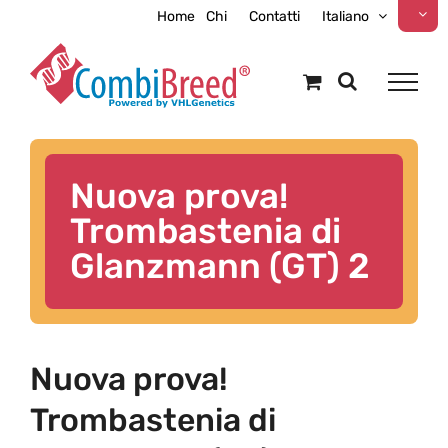
Skip
Home
Chi
Contatti
Italiano
to
content
Nuova prova!
Trombastenia di
Glanzmann (GT) 2
Nuova prova!
Trombastenia di