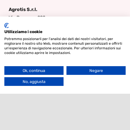
Agrotis S.r.l.
Via Bergamo 292
26100 Cremona
Utilizziamo i cookie
Italia
Potremmo posizionarli per l'analisi dei dati dei nostri visitatori, per
+39-0372-560828
migliorare il nostro sito Web, mostrare contenuti personalizzati e offrirti
un'esperienza di navigazione eccezionale. Per ulteriori informazioni sui
info-lgs@agrotis.it
cookie utilizziamo aprire le impostazioni.
Ok, continua
Negare
Seguici
Go
to
No, aggiusta
Top
© Diritto d'autore 2026 - Lamper Design Waddinxveen |
Termini