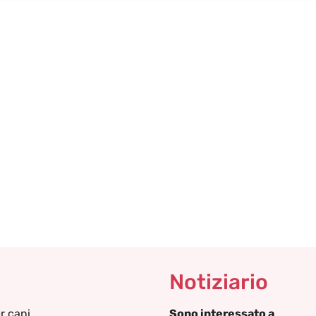
Notiziario
r cani
Sono interessato a