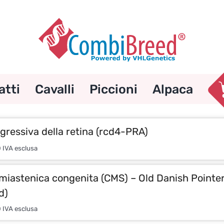
atti
Cavalli
Piccioni
Alpaca
ogressiva della retina (rcd4-PRA)
0
IVA esclusa
miastenica congenita (CMS) – Old Danish Point
d)
0
IVA esclusa