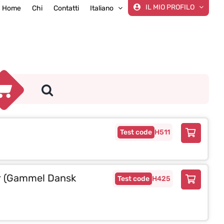
IL MIO PROFILO
Home
Chi
Contatti
Italiano
H511
er (Gammel Dansk
H425