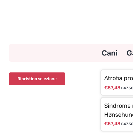
Skip
to
content
Cani
G
Atrofia pr
Ripristina selezione
€
57,48
€
47,5
Sindrome 
Hønsehun
€
57,48
€
47,5