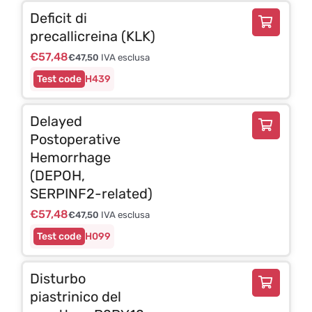
Deficit di
precallicreina (KLK)
€
57,48
€
47,50
IVA esclusa
H439
Delayed
Postoperative
Hemorrhage
(DEPOH,
SERPINF2-related)
€
57,48
€
47,50
IVA esclusa
H099
Disturbo
piastrinico del