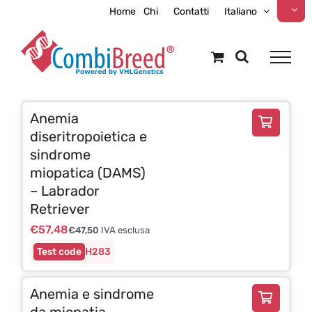
Skip
Home
Chi
Contatti
Italiano
to
content
Anemia
diseritropoietica e
sindrome
miopatica (DAMS)
– Labrador
Retriever
€
57,48
€
47,50
IVA esclusa
H283
Anemia e sindrome
da miopatia