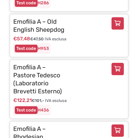
H286
Emofilia A – Old
English Sheepdog
€
57,48
€
47,50
IVA esclusa
H953
Emofilia A –
Pastore Tedesco
(Laboratorio
Brevetti Esterno)
€
122,21
€
101,-
IVA esclusa
H436
Emofilia A –
Rhodesian