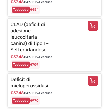
€
57,48
€
47,50
IVA esclusa
H454
CLAD (deficit di
adesione
leucocitaria
canina) di tipo I –
Setter irlandese
€
57,48
€
47,50
IVA esclusa
H709
Deficit di
mieloperossidasi
€
57,48
€
47,50
IVA esclusa
H970