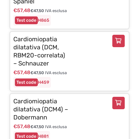
Spaniel
€
57,48
€
47,50
IVA esclusa
H865
Cardiomiopatia
dilatativa (DCM,
RBM20-correlata)
– Schnauzer
€
57,48
€
47,50
IVA esclusa
H459
Cardiomiopatia
dilatativa (DCM4) –
Dobermann
€
57,48
€
47,50
IVA esclusa
H881