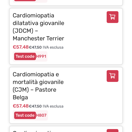
Cardiomiopatia
dilatativa giovanile
(JDCM) –
Manchester Terrier
€
57,48
€
47,50
IVA esclusa
H991
Cardiomiopatia e
mortalità giovanile
(CJM) – Pastore
Belga
€
57,48
€
47,50
IVA esclusa
H807