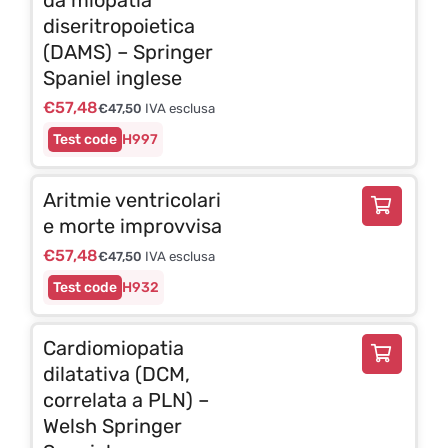
diseritropoietica
(DAMS) – Springer
Spaniel inglese
€
57,48
€
47,50
IVA esclusa
H997
Aritmie ventricolari
e morte improvvisa
€
57,48
€
47,50
IVA esclusa
H932
Cardiomiopatia
dilatativa (DCM,
correlata a PLN) –
Welsh Springer