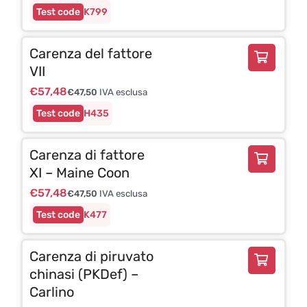
K799
Carenza del fattore
VII
€
57,48
€
47,50
IVA esclusa
H435
Carenza di fattore
XI – Maine Coon
€
57,48
€
47,50
IVA esclusa
K477
Carenza di piruvato
chinasi (PKDef) –
Carlino