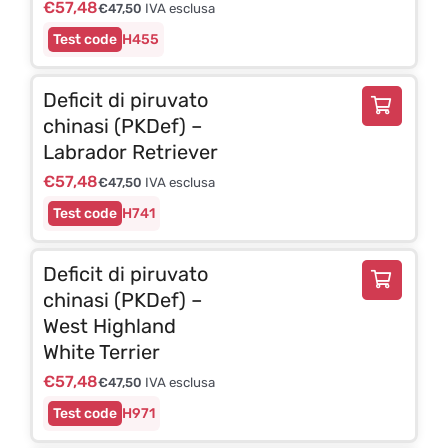
€
57,48
€
47,50
IVA esclusa
H455
Deficit di piruvato
chinasi (PKDef) –
Labrador Retriever
€
57,48
€
47,50
IVA esclusa
H741
Deficit di piruvato
chinasi (PKDef) –
West Highland
White Terrier
€
57,48
€
47,50
IVA esclusa
H971