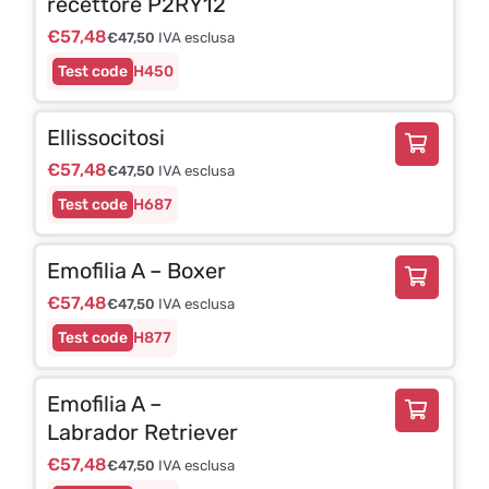
recettore P2RY12
€
57,48
€
47,50
IVA esclusa
H450
Ellissocitosi
€
57,48
€
47,50
IVA esclusa
H687
Emofilia A – Boxer
€
57,48
€
47,50
IVA esclusa
H877
Emofilia A –
Labrador Retriever
€
57,48
€
47,50
IVA esclusa