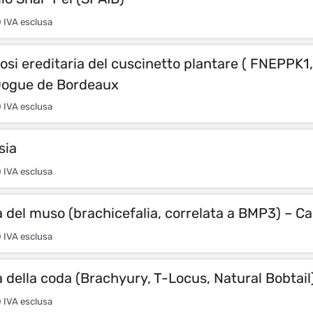
0
IVA esclusa
osi ereditaria del cuscinetto plantare ( FNEPPK1,
Dogue de Bordeaux
0
IVA esclusa
sia
0
IVA esclusa
del muso (brachicefalia, correlata a BMP3) – C
0
IVA esclusa
della coda (Brachyury, T-Locus, Natural Bobtail
0
IVA esclusa