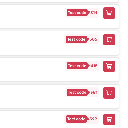
P314
K386
H418
P381
K399