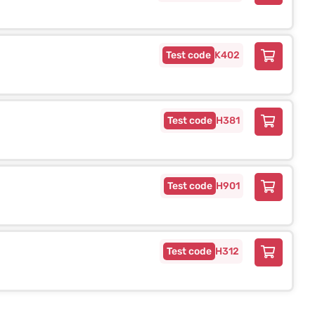
K402
H381
H901
H312