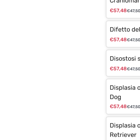
Cranioman
€
57,48
€
47,5
Difetto de
€
57,48
€
47,5
Disostosi s
€
57,48
€
47,5
Displasia 
Dog
€
57,48
€
47,5
Displasia 
Retriever