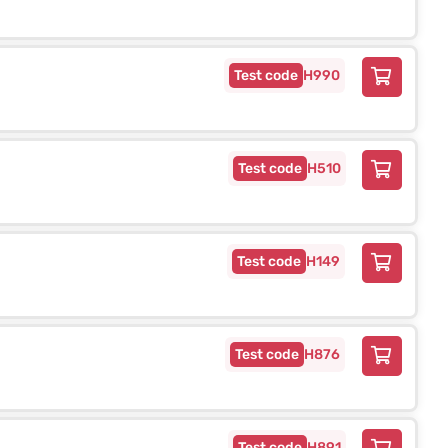
H990
H510
H149
H876
H891