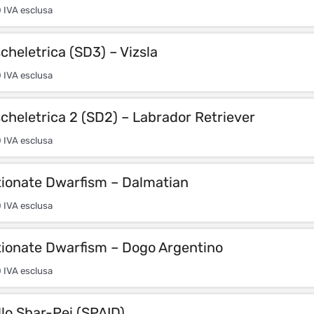
0
IVA esclusa
scheletrica (SD3) – Vizsla
0
IVA esclusa
scheletrica 2 (SD2) – Labrador Retriever
0
IVA esclusa
tionate Dwarfism – Dalmatian
0
IVA esclusa
tionate Dwarfism – Dogo Argentino
0
IVA esclusa
lo Shar-Pei (SPAID)