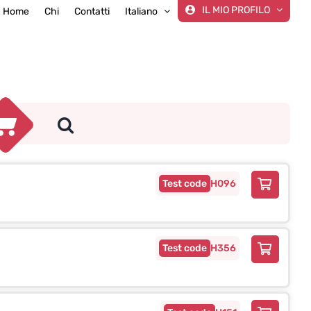
IL MIO PROFILO
Home
Chi
Contatti
Italiano
H096
H356