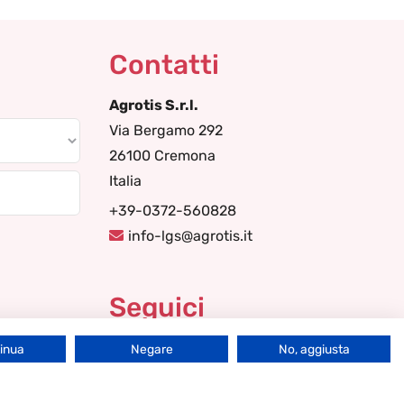
Contatti
Agrotis S.r.l.
Via Bergamo 292
26100 Cremona
Italia
+39-0372-560828
info-lgs@agrotis.it
Seguici
tinua
Negare
No, aggiusta