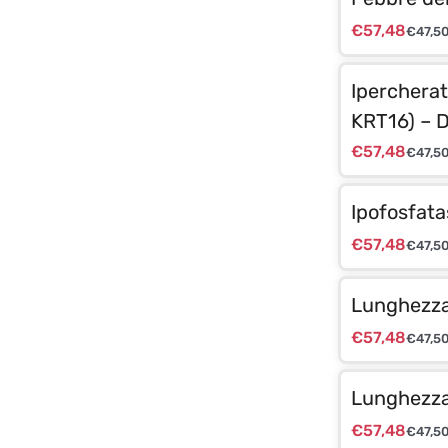
€
57,48
€
47,5
Ipercherat
KRT16) – 
€
57,48
€
47,5
Ipofosfata
€
57,48
€
47,5
Lunghezza 
€
57,48
€
47,5
Lunghezza 
€
57,48
€
47,5