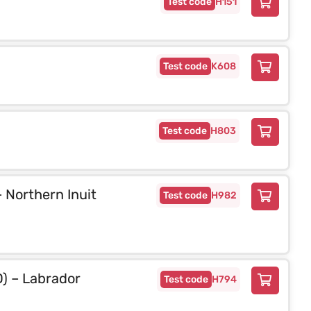
H151
K608
H803
– Northern Inuit
H982
D) – Labrador
H794