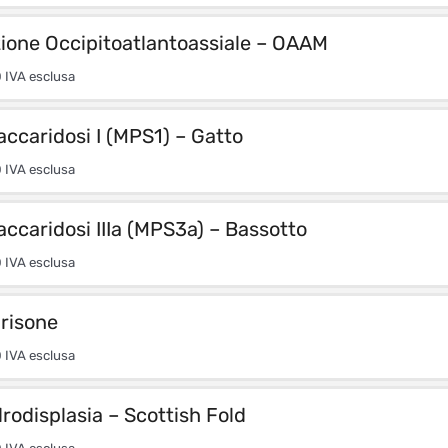
ione Occipitoatlantoassiale – OAAM
0
IVA esclusa
ccaridosi I (MPS1) – Gatto
0
IVA esclusa
ccaridosi IIIa (MPS3a) – Bassotto
0
IVA esclusa
risone
0
IVA esclusa
odisplasia – Scottish Fold