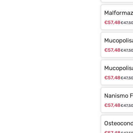
Malformaz
€
57,48
€
47,5
Mucopolisa
€
57,48
€
47,5
Mucopolisa
€
57,48
€
47,5
Nanismo F
€
57,48
€
47,5
Osteocondr
€
57,48