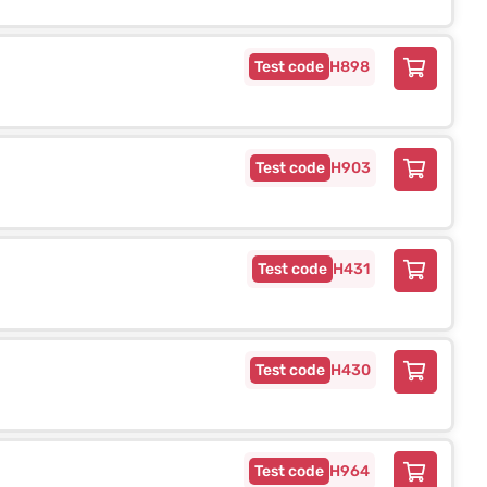
H898
H903
H431
H430
H964