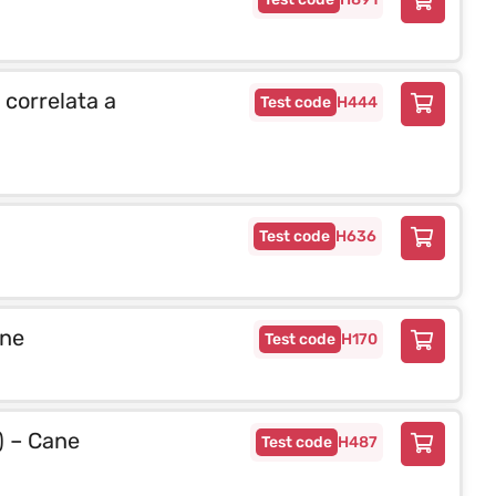
 correlata a
H444
H636
ane
H170
) – Cane
H487